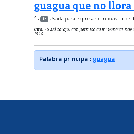
guagua que no llor
Definición 1
1.
frase.
Usada para expresar el requisito de d
fr
Cita:
«¡Qué carajo! con permiso de mi General; hay q
1940.
Palabra principal:
guagua